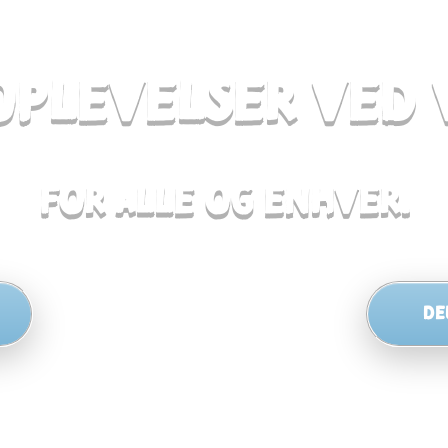
 OPLEVELSER VED
for alle og enhver.
DE