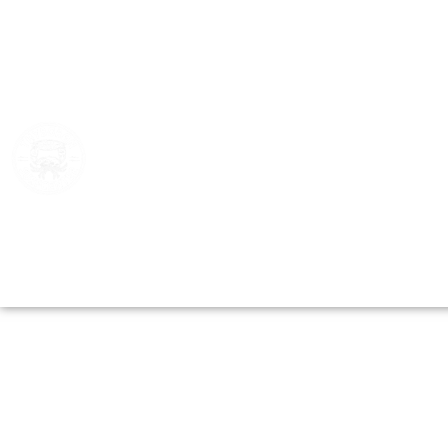
BOOKING
THYBORØN SURF BAR
MERCHANDISE
ARRANGEMENTER
LEJ UDSTYR
KONTAKT