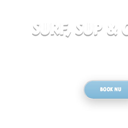
SURF, SUP &
Book nu